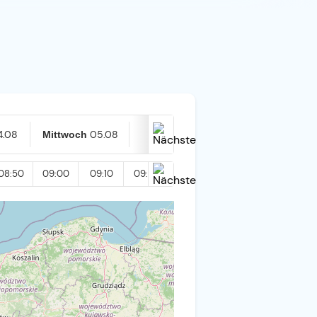
4.08
05.08
06.08
Mittwoch
Heute
08:50
09:00
09:10
09:20
09:30
09:40
09:50