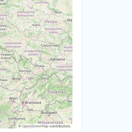
©
OpenStreetMap
contributors.