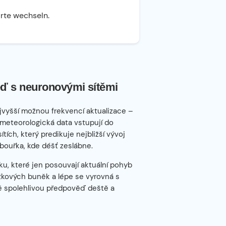
arte wechseln.
ď s neuronovými sítěmi
jvyšší možnou frekvencí aktualizace –
 meteorologická data vstupují do
ch, který predikuje nejbližší vývoj
bouřka, kde déšť zeslábne.
u, které jen posouvají aktuální pohyb
ážkových buněk a lépe se vyrovná s
ně spolehlivou předpověď deště a