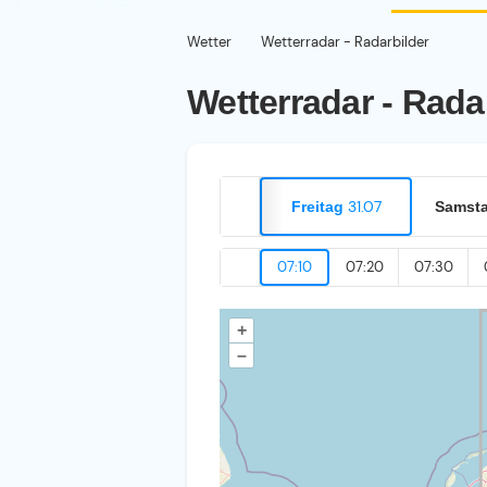
Wetter
Wetterradar - Radarbilder
Wetterradar - Rada
31.07
Freitag
Samst
07:10
07:20
07:30
+
–