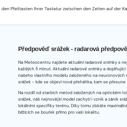
 den Pfeiltasten Ihrer Tastatur zwischen den Zeiten auf der K
Předpověď srážek - radarová předpově
Na Meteocentru najdete aktuální radarové snímky s ne
každých 5 minut. Aktuální radarové snímky a doplňující
našeho vlastního modelu založeného na neuronových sítí
srážek - kde se objeví nová přeháňka, kam se přesune 
Na rozdíl od starších metod založených na optickém tok
srážek, náš nejnovější model zachytí i vznik a zánik sr
lokálními specifiky terénu. Díky tomu získáte maximál
blížících se bouřek přímo pro vaši lokalitu.