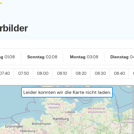
rbilder
01.08
02.08
03.08
0
ag
Sonntag
Montag
Dienstag
07:40
07:50
08:00
08:10
08:20
08:30
08:40
Leider konnten wir die Karte nicht laden.