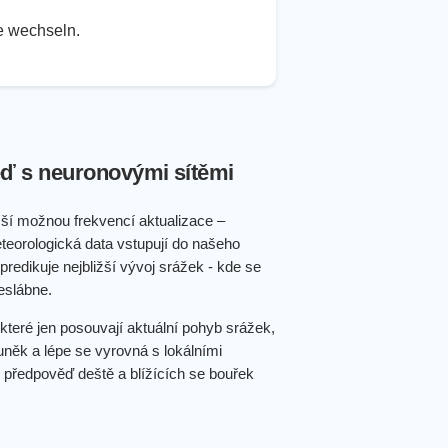
te wechseln.
ď s neuronovými sítěmi
ší možnou frekvencí aktualizace –
teorologická data vstupují do našeho
redikuje nejbližší vývoj srážek - kde se
eslábne.
které jen posouvají aktuální pohyb srážek,
uněk a lépe se vyrovná s lokálními
 předpověď deště a blížících se bouřek