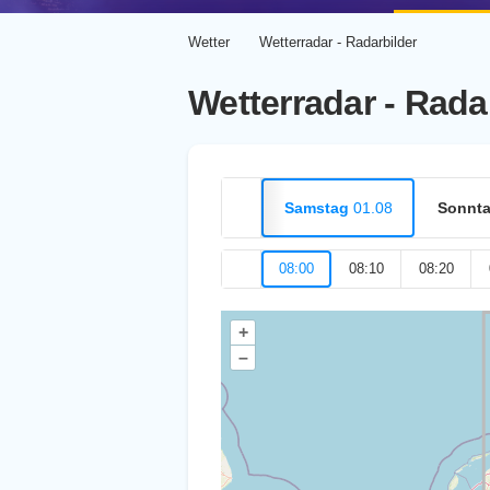
Wetter
Wetterradar - Radarbilder
Wetterradar - Rada
Samstag
01.08
Sonnt
08:00
08:10
08:20
+
–