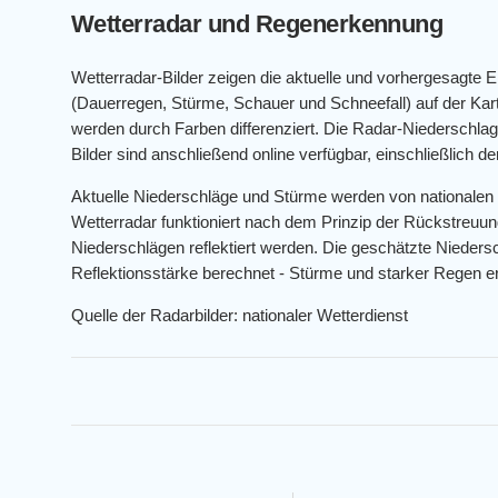
Wetterradar und Regenerkennung
Wetterradar-Bilder zeigen die aktuelle und vorhergesagte 
(Dauerregen, Stürme, Schauer und Schneefall) auf der K
werden durch Farben differenziert. Die Radar-Niederschlags
Bilder sind anschließend online verfügbar, einschließlich 
Aktuelle Niederschläge und Stürme werden von nationalen
Wetterradar funktioniert nach dem Prinzip der Rückstreuun
Niederschlägen reflektiert werden. Die geschätzte Niedersc
Reflektionsstärke berechnet - Stürme und starker Regen er
Quelle der Radarbilder: nationaler Wetterdienst