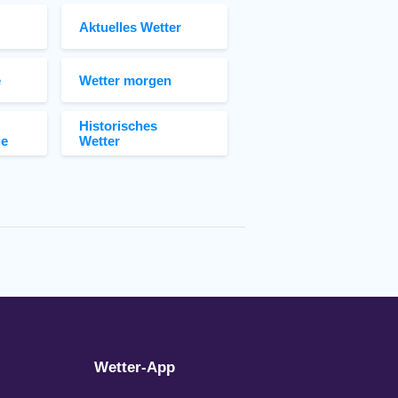
Aktuelles Wetter
e
Wetter morgen
Historisches
ge
Wetter
Wetter-App