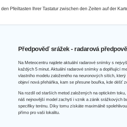
den Pfeiltasten Ihrer Tastatur zwischen den Zeiten auf der Kar
Předpověď srážek - radarová předpově
Na Meteocentru najdete aktuální radarové snímky s nejvyš
každých 5 minut. Aktuální radarové snímky a doplňující me
vlastního modelu založeného na neuronových sítích, který p
objeví nová přeháňka, kam se přesune bouřka, kde déšť z
Na rozdíl od starších metod založených na optickém toku, 
náš nejnovější model zachytí i vznik a zánik srážkových b
specifiky terénu. Díky tomu získáte maximálně spolehlivou
přímo pro vaši lokalitu.