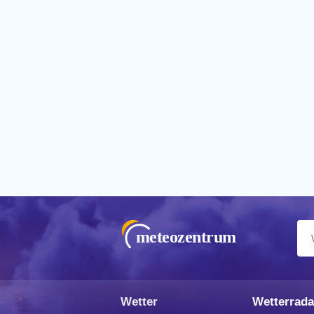
meteozentrum
Wetter
Wetterrada