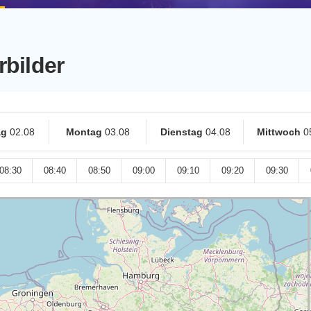
rbilder
ag
02.08
Montag
03.08
Dienstag
04.08
Mittwoch
0
08:30
08:40
08:50
09:00
09:10
09:20
09:30