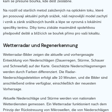
kam se přesune bouřka, kde déšť zeslábne.
Na rozdíl od starších metod založených na optickém toku, které
jen posouvají aktuální pohyb srážek, náš nejnovější model zachytí
i vznik a zánik srážkových buněk a lépe se vyrovná s lokálními
specifiky terénu. Díky tomu získáte maximálně spolehlivou
předpověď deště a blížících se bouřek přímo pro vaši lokalitu.
Wetterradar und Regenerkennung
Wetterradar-Bilder zeigen die aktuelle und vorhergesagte
Entwicklung von Niederschlägen (Dauerregen, Stürme, Schauer
und Schneefall) auf der Karte. Geschätzte Niederschlagsmengen
werden durch Farben differenziert. Die Radar-
Niederschlagsdetektion erfolgt alle 10 Minuten, und die Bilder sind
anschließend online verfügbar, einschließlich der neuesten
Vorhersage.
Aktuelle Niederschläge und Stürme werden von nationalen
Wetterdiensten gemessen. Ein Wetterradar funktioniert nach dem
Prinzip der Rückstreuung von Mikrowellen, die von Niederschlägen