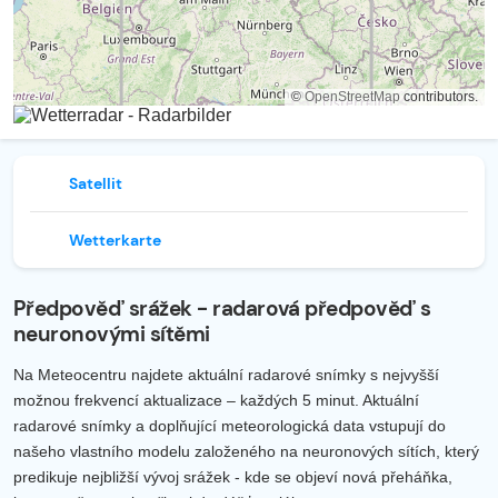
©
OpenStreetMap
contributors.
Satellit
Wetterkarte
Předpověď srážek - radarová předpověď s
neuronovými sítěmi
Na Meteocentru najdete aktuální radarové snímky s nejvyšší
možnou frekvencí aktualizace – každých 5 minut. Aktuální
radarové snímky a doplňující meteorologická data vstupují do
našeho vlastního modelu založeného na neuronových sítích, který
predikuje nejbližší vývoj srážek - kde se objeví nová přeháňka,