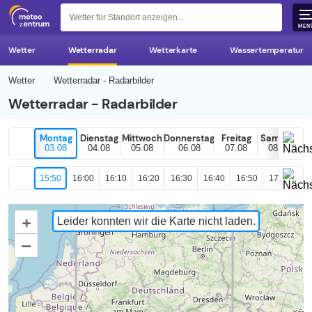
z 
MEN
Wetter
Wetterradar
Wetterkarte
Wassertemperatur
Wetter
Wetterradar - Radarbilder
Wetterradar - Radarbilder
Montag
Dienstag
Mittwoch
Donnerstag
Freitag
Samstag
03.08
04.08
05.08
06.08
07.08
08.08
15:50
16:00
16:10
16:20
16:30
16:40
16:50
17:00
17
+
Leider konnten wir die Karte nicht laden.
–