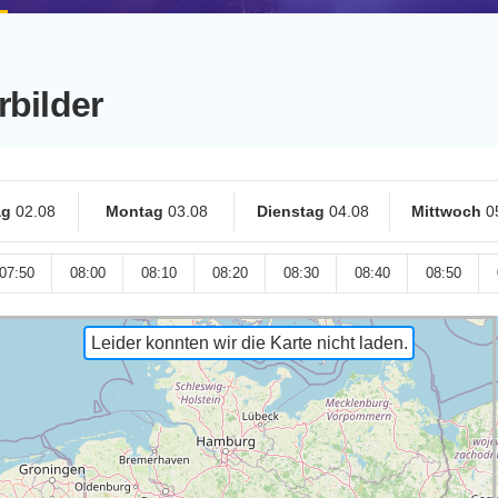
rbilder
ag
02.08
Montag
03.08
Dienstag
04.08
Mittwoch
0
07:50
08:00
08:10
08:20
08:30
08:40
08:50
Leider konnten wir die Karte nicht laden.