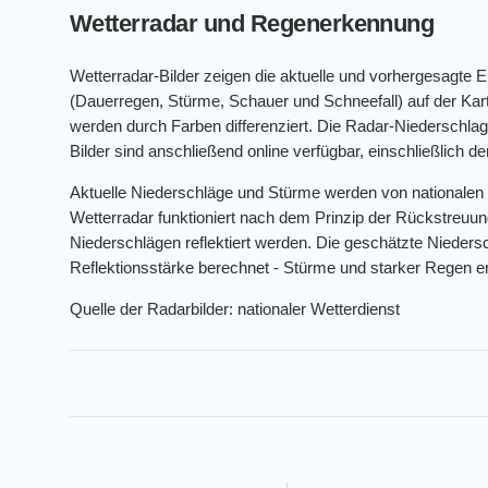
Wetterradar und Regenerkennung
Wetterradar-Bilder zeigen die aktuelle und vorhergesagte 
(Dauerregen, Stürme, Schauer und Schneefall) auf der K
werden durch Farben differenziert. Die Radar-Niederschlags
Bilder sind anschließend online verfügbar, einschließlich 
Aktuelle Niederschläge und Stürme werden von nationalen
Wetterradar funktioniert nach dem Prinzip der Rückstreuun
Niederschlägen reflektiert werden. Die geschätzte Niedersc
Reflektionsstärke berechnet - Stürme und starker Regen er
Quelle der Radarbilder: nationaler Wetterdienst