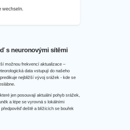
te wechseln.
ď s neuronovými sítěmi
ší možnou frekvencí aktualizace –
teorologická data vstupují do našeho
redikuje nejbližší vývoj srážek - kde se
eslábne.
které jen posouvají aktuální pohyb srážek,
uněk a lépe se vyrovná s lokálními
 předpověď deště a blížících se bouřek