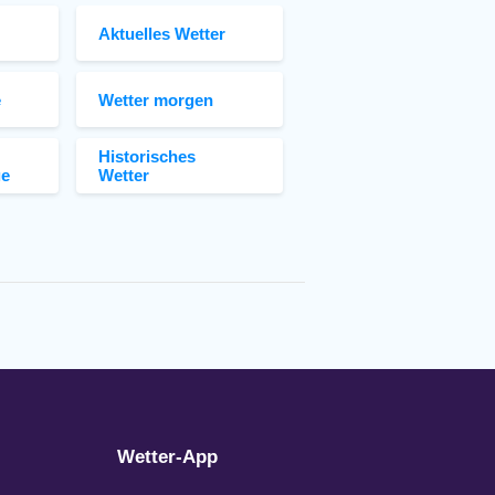
Aktuelles Wetter
e
Wetter morgen
Historisches
ge
Wetter
Wetter-App