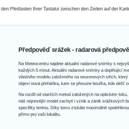
den Pfeiltasten Ihrer Tastatur zwischen den Zeiten auf der Kar
Předpověď srážek - radarová předpově
Na Meteocentru najdete aktuální radarové snímky s nejvyš
každých 5 minut. Aktuální radarové snímky a doplňující me
vlastního modelu založeného na neuronových sítích, který p
objeví nová přeháňka, kam se přesune bouřka, kde déšť z
Na rozdíl od starších metod založených na optickém toku, 
náš nejnovější model zachytí i vznik a zánik srážkových b
specifiky terénu. Díky tomu získáte maximálně spolehlivou
přímo pro vaši lokalitu.