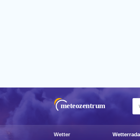
meteozentrum
Wetter
Wetterrada