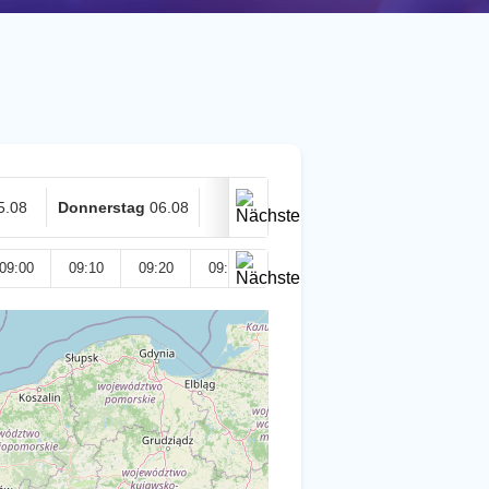
5.08
Donnerstag
06.08
Heute
07.08
09:00
09:10
09:20
09:30
09:40
09:50
10:00