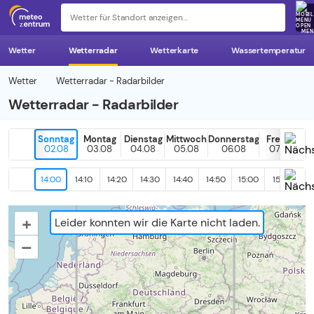
z 
MEN
Wetter
Wetterradar
Wetterkarte
Wassertemperatur
Wetter
Wetterradar - Radarbilder
Wetterradar - Radarbilder
Sonntag
Montag
Dienstag
Mittwoch
Donnerstag
Freitag
02.08
03.08
04.08
05.08
06.08
07.08
14:00
14:10
14:20
14:30
14:40
14:50
15:00
15:10
15
+
Leider konnten wir die Karte nicht laden.
–