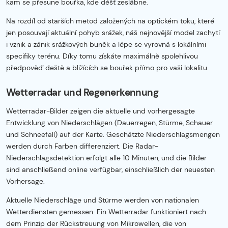
kam se přesune bouřka, kde déšť zeslábne.
Na rozdíl od starších metod založených na optickém toku, které
jen posouvají aktuální pohyb srážek, náš nejnovější model zachytí
i vznik a zánik srážkových buněk a lépe se vyrovná s lokálními
specifiky terénu. Díky tomu získáte maximálně spolehlivou
předpověď deště a blížících se bouřek přímo pro vaši lokalitu.
Wetterradar und Regenerkennung
Wetterradar-Bilder zeigen die aktuelle und vorhergesagte
Entwicklung von Niederschlägen (Dauerregen, Stürme, Schauer
und Schneefall) auf der Karte. Geschätzte Niederschlagsmengen
werden durch Farben differenziert. Die Radar-
Niederschlagsdetektion erfolgt alle 10 Minuten, und die Bilder
sind anschließend online verfügbar, einschließlich der neuesten
Vorhersage.
Aktuelle Niederschläge und Stürme werden von nationalen
Wetterdiensten gemessen. Ein Wetterradar funktioniert nach
dem Prinzip der Rückstreuung von Mikrowellen, die von