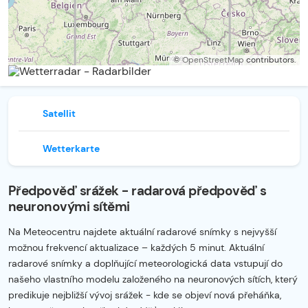
©
OpenStreetMap
contributors.
Satellit
Wetterkarte
Předpověď srážek - radarová předpověď s
neuronovými sítěmi
Na Meteocentru najdete aktuální radarové snímky s nejvyšší
možnou frekvencí aktualizace – každých 5 minut. Aktuální
radarové snímky a doplňující meteorologická data vstupují do
našeho vlastního modelu založeného na neuronových sítích, který
predikuje nejbližší vývoj srážek - kde se objeví nová přeháňka,