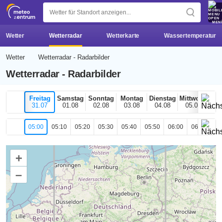
z 
MEN
Wetter
Wetterradar
Wetterkarte
Wassertemperatur
Wetter
Wetterradar - Radarbilder
Wetterradar - Radarbilder
Freitag
Samstag
Sonntag
Montag
Dienstag
Mittwoch
H
31.07
01.08
02.08
03.08
04.08
05.08
0
05:00
05:10
05:20
05:30
05:40
05:50
06:00
06:10
06
+
–