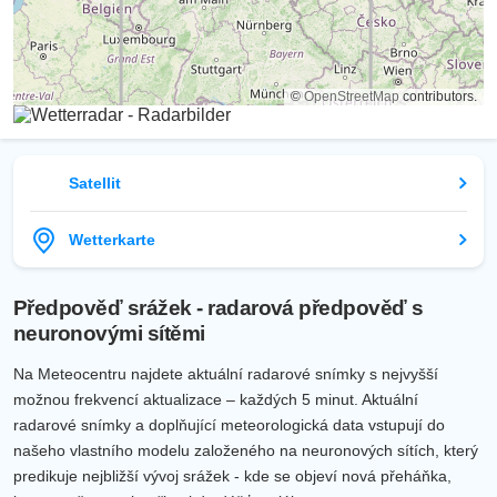
©
OpenStreetMap
contributors.
Satellit
Wetterkarte
Předpověď srážek - radarová předpověď s
neuronovými sítěmi
Na Meteocentru najdete aktuální radarové snímky s nejvyšší
možnou frekvencí aktualizace – každých 5 minut. Aktuální
radarové snímky a doplňující meteorologická data vstupují do
našeho vlastního modelu založeného na neuronových sítích, který
predikuje nejbližší vývoj srážek - kde se objeví nová přeháňka,