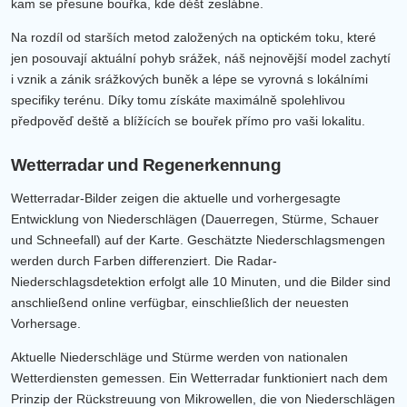
kam se přesune bouřka, kde déšť zeslábne.
Na rozdíl od starších metod založených na optickém toku, které
jen posouvají aktuální pohyb srážek, náš nejnovější model zachytí
i vznik a zánik srážkových buněk a lépe se vyrovná s lokálními
specifiky terénu. Díky tomu získáte maximálně spolehlivou
předpověď deště a blížících se bouřek přímo pro vaši lokalitu.
Wetterradar und Regenerkennung
Wetterradar-Bilder zeigen die aktuelle und vorhergesagte
Entwicklung von Niederschlägen (Dauerregen, Stürme, Schauer
und Schneefall) auf der Karte. Geschätzte Niederschlagsmengen
werden durch Farben differenziert. Die Radar-
Niederschlagsdetektion erfolgt alle 10 Minuten, und die Bilder sind
anschließend online verfügbar, einschließlich der neuesten
Vorhersage.
Aktuelle Niederschläge und Stürme werden von nationalen
Wetterdiensten gemessen. Ein Wetterradar funktioniert nach dem
Prinzip der Rückstreuung von Mikrowellen, die von Niederschlägen