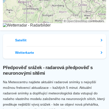
©
OpenStreetMap
contributors.
Satellit
Wetterkarte
Předpověď srážek - radarová předpověď s
neuronovými sítěmi
Na Meteocentru najdete aktuální radarové snímky s nejvyšší
možnou frekvencí aktualizace – každých 5 minut. Aktuální
radarové snímky a doplňující meteorologická data vstupují do
našeho vlastního modelu založeného na neuronových sítích, který
predikuje nejbližší vývoj srážek - kde se objeví nová přeháňka,