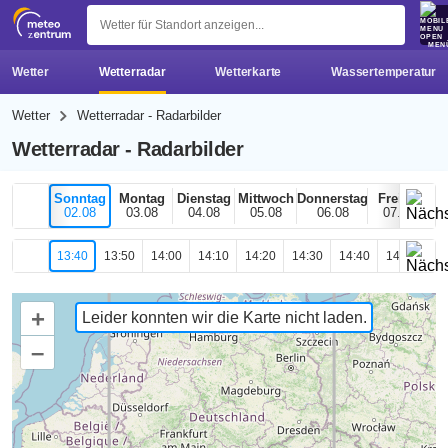
z 
MEN
Wetter
Wetterradar
Wetterkarte
Wassertemperatur
Wetter
Wetterradar - Radarbilder
Wetterradar - Radarbilder
Sonntag
Montag
Dienstag
Mittwoch
Donnerstag
Freitag
02.08
03.08
04.08
05.08
06.08
07.08
13:40
13:50
14:00
14:10
14:20
14:30
14:40
14:50
15
+
Leider konnten wir die Karte nicht laden.
–