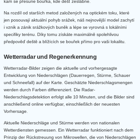
kam se přesune bouřka, kde déšť zeslábne.
Na rozdíl od starších metod založených na optickém toku, které
jen posouvají aktuální pohyb srážek, náš nejnovější model zachytí
i vznik a zánik srážkových buněk a lépe se vyrovná s lokálními
specifiky terénu. Díky tomu získáte maximálně spolehlivou
předpověď deště a blížících se bouřek přímo pro vaši lokalitu.
Wetterradar und Regenerkennung
Wetterradar-Bilder zeigen die aktuelle und vorhergesagte
Entwicklung von Niederschlägen (Dauerregen, Stürme, Schauer
und Schneefall) auf der Karte. Geschätzte Niederschlagsmengen
werden durch Farben differenziert. Die Radar-
Niederschlagsdetektion erfolgt alle 10 Minuten, und die Bilder sind
anschließend online verfügbar, einschließlich der neuesten
Vorhersage.
Aktuelle Niederschläge und Stürme werden von nationalen
Wetterdiensten gemessen. Ein Wetterradar funktioniert nach dem
Prinzip der Rückstreuung von Mikrowellen, die von Niederschlägen