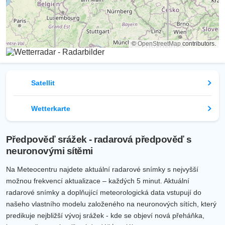
©
OpenStreetMap
contributors.
Satellit
Wetterkarte
Předpověď srážek - radarová předpověď s
neuronovými sítěmi
Na Meteocentru najdete aktuální radarové snímky s nejvyšší
možnou frekvencí aktualizace – každých 5 minut. Aktuální
radarové snímky a doplňující meteorologická data vstupují do
našeho vlastního modelu založeného na neuronových sítích, který
predikuje nejbližší vývoj srážek - kde se objeví nová přeháňka,