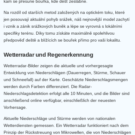
kam se přesune bouřka, kde déšť zeslábne.
Na rozdíl od starších metod založených na optickém toku, které
jen posouvají aktuální pohyb srážek, náš nejnovější model zachytí
i vznik a zánik srážkových buněk a lépe se vyrovná s lokálními
specifiky terénu. Díky tomu získáte maximálně spolehlivou
předpověď deště a blížících se bouřek přímo pro vaši lokalitu.
Wetterradar und Regenerkennung
Wetterradar-Bilder zeigen die aktuelle und vorhergesagte
Entwicklung von Niederschlägen (Dauerregen, Stürme, Schauer
und Schneefall) auf der Karte. Geschätzte Niederschlagsmengen
werden durch Farben differenziert. Die Radar-
Niederschlagsdetektion erfolgt alle 10 Minuten, und die Bilder sind
anschließend online verfügbar, einschließlich der neuesten
Vorhersage.
Aktuelle Niederschläge und Stürme werden von nationalen
Wetterdiensten gemessen. Ein Wetterradar funktioniert nach dem
Prinzip der Rückstreuung von Mikrowellen, die von Niederschlägen