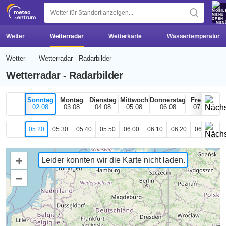
z 
MEN
Wetter
Wetterradar
Wetterkarte
Wassertemperatur
Wetter
Wetterradar - Radarbilder
Wetterradar - Radarbilder
Sonntag
Montag
Dienstag
Mittwoch
Donnerstag
Freitag
02.08
03.08
04.08
05.08
06.08
07.08
05:20
05:30
05:40
05:50
06:00
06:10
06:20
06:30
06
+
Leider konnten wir die Karte nicht laden.
–