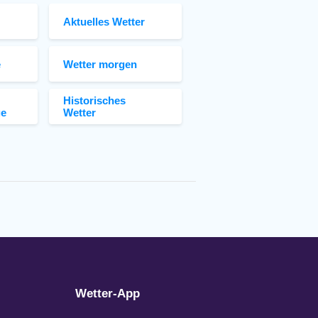
Aktuelles Wetter
e
Wetter morgen
Historisches
ge
Wetter
Wetter-App