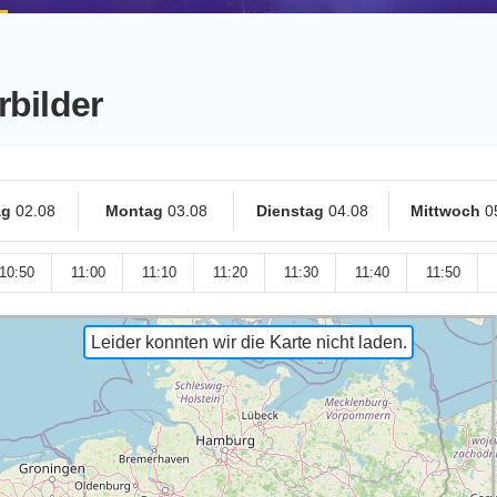
rbilder
ag
02.08
Montag
03.08
Dienstag
04.08
Mittwoch
0
10:50
11:00
11:10
11:20
11:30
11:40
11:50
Leider konnten wir die Karte nicht laden.