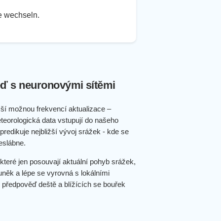
te wechseln.
ď s neuronovými sítěmi
ší možnou frekvencí aktualizace –
teorologická data vstupují do našeho
redikuje nejbližší vývoj srážek - kde se
eslábne.
které jen posouvají aktuální pohyb srážek,
uněk a lépe se vyrovná s lokálními
 předpověď deště a blížících se bouřek