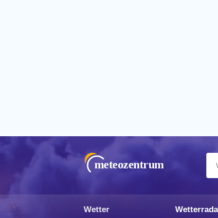
meteozentrum
Wetter
Wetterrada