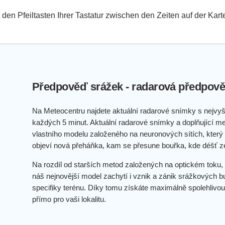
den Pfeiltasten Ihrer Tastatur zwischen den Zeiten auf der Kar
Předpověď srážek - radarová předpově
Na Meteocentru najdete aktuální radarové snímky s nejvyš
každých 5 minut. Aktuální radarové snímky a doplňující me
vlastního modelu založeného na neuronových sítích, který p
objeví nová přeháňka, kam se přesune bouřka, kde déšť z
Na rozdíl od starších metod založených na optickém toku, 
náš nejnovější model zachytí i vznik a zánik srážkových b
specifiky terénu. Díky tomu získáte maximálně spolehlivou
přímo pro vaši lokalitu.