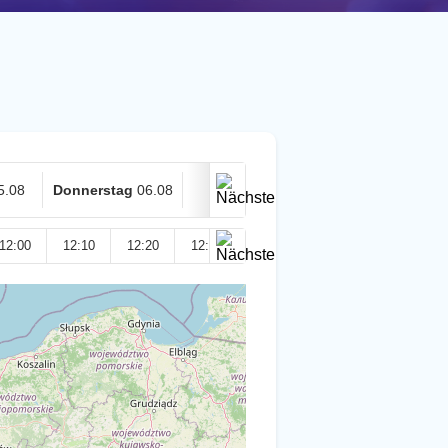
5.08
Donnerstag
06.08
Heute
07.08
12:00
12:10
12:20
12:30
12:40
12:50
13:00