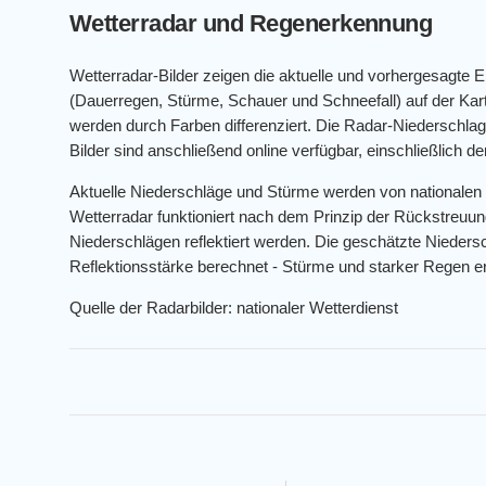
Wetterradar und Regenerkennung
Wetterradar-Bilder zeigen die aktuelle und vorhergesagte 
(Dauerregen, Stürme, Schauer und Schneefall) auf der K
werden durch Farben differenziert. Die Radar-Niederschlags
Bilder sind anschließend online verfügbar, einschließlich 
Aktuelle Niederschläge und Stürme werden von nationalen
Wetterradar funktioniert nach dem Prinzip der Rückstreuun
Niederschlägen reflektiert werden. Die geschätzte Niedersc
Reflektionsstärke berechnet - Stürme und starker Regen er
Quelle der Radarbilder: nationaler Wetterdienst