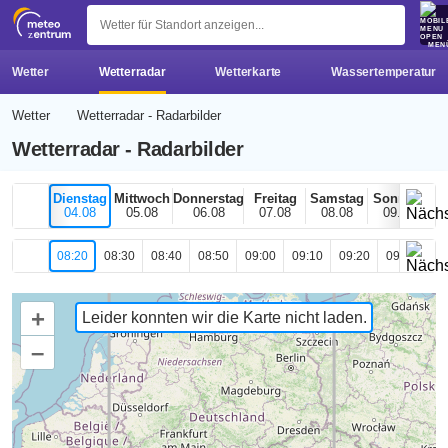
z 
MEN
Wetter
Wetterradar
Wetterkarte
Wassertemperatur
Wetter
Wetterradar - Radarbilder
Wetterradar - Radarbilder
Dienstag
Mittwoch
Donnerstag
Freitag
Samstag
Sonntag
04.08
05.08
06.08
07.08
08.08
09.08
08:20
08:30
08:40
08:50
09:00
09:10
09:20
09:30
09
+
Leider konnten wir die Karte nicht laden.
–