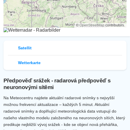
©
OpenStreetMap
contributors.
Satellit
Wetterkarte
Předpověď srážek - radarová předpověď s
neuronovými sítěmi
Na Meteocentru najdete aktuální radarové snímky s nejvyšší
možnou frekvencí aktualizace – každých 5 minut. Aktuální
radarové snímky a doplňující meteorologická data vstupují do
našeho vlastního modelu založeného na neuronových sítích, který
predikuje nejbližší vývoj srážek - kde se objeví nová přeháňka,