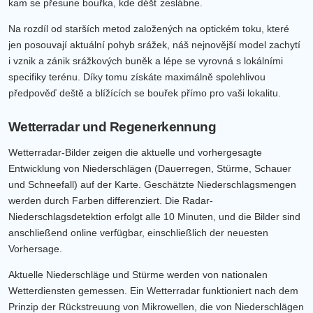
kam se přesune bouřka, kde déšť zeslábne.
Na rozdíl od starších metod založených na optickém toku, které
jen posouvají aktuální pohyb srážek, náš nejnovější model zachytí
i vznik a zánik srážkových buněk a lépe se vyrovná s lokálními
specifiky terénu. Díky tomu získáte maximálně spolehlivou
předpověď deště a blížících se bouřek přímo pro vaši lokalitu.
Wetterradar und Regenerkennung
Wetterradar-Bilder zeigen die aktuelle und vorhergesagte
Entwicklung von Niederschlägen (Dauerregen, Stürme, Schauer
und Schneefall) auf der Karte. Geschätzte Niederschlagsmengen
werden durch Farben differenziert. Die Radar-
Niederschlagsdetektion erfolgt alle 10 Minuten, und die Bilder sind
anschließend online verfügbar, einschließlich der neuesten
Vorhersage.
Aktuelle Niederschläge und Stürme werden von nationalen
Wetterdiensten gemessen. Ein Wetterradar funktioniert nach dem
Prinzip der Rückstreuung von Mikrowellen, die von Niederschlägen