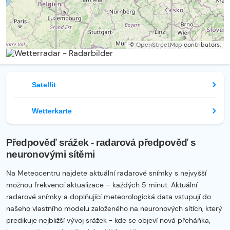
©
OpenStreetMap
contributors.
Satellit
Wetterkarte
Předpověď srážek - radarová předpověď s
neuronovými sítěmi
Na Meteocentru najdete aktuální radarové snímky s nejvyšší
možnou frekvencí aktualizace – každých 5 minut. Aktuální
radarové snímky a doplňující meteorologická data vstupují do
našeho vlastního modelu založeného na neuronových sítích, který
predikuje nejbližší vývoj srážek - kde se objeví nová přeháňka,