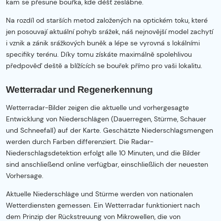
kam se přesune bouřka, kde déšť zeslábne.
Na rozdíl od starších metod založených na optickém toku, které
jen posouvají aktuální pohyb srážek, náš nejnovější model zachytí
i vznik a zánik srážkových buněk a lépe se vyrovná s lokálními
specifiky terénu. Díky tomu získáte maximálně spolehlivou
předpověď deště a blížících se bouřek přímo pro vaši lokalitu.
Wetterradar und Regenerkennung
Wetterradar-Bilder zeigen die aktuelle und vorhergesagte
Entwicklung von Niederschlägen (Dauerregen, Stürme, Schauer
und Schneefall) auf der Karte. Geschätzte Niederschlagsmengen
werden durch Farben differenziert. Die Radar-
Niederschlagsdetektion erfolgt alle 10 Minuten, und die Bilder
sind anschließend online verfügbar, einschließlich der neuesten
Vorhersage.
Aktuelle Niederschläge und Stürme werden von nationalen
Wetterdiensten gemessen. Ein Wetterradar funktioniert nach
dem Prinzip der Rückstreuung von Mikrowellen, die von