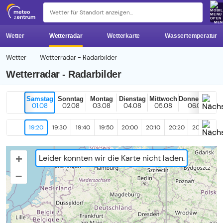
z 
ME
Wetter
Wetterradar
Wetterkarte
Wassertemperatur
Wetter
Wetterradar - Radarbilder
Wetterradar - Radarbilder
Samstag
Sonntag
Montag
Dienstag
Mittwoch
Donnerstag
01.08
02.08
03.08
04.08
05.08
06.08
19:20
19:30
19:40
19:50
20:00
20:10
20:20
20:30
20
+
Leider konnten wir die Karte nicht laden.
–