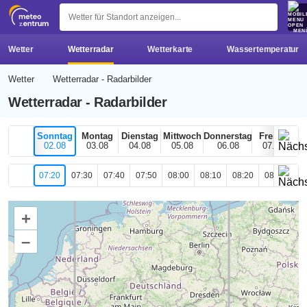
z 
MEN
Wetter
Wetterradar
Wetterkarte
Wassertemperatur
Wetter
Wetterradar - Radarbilder
Wetterradar - Radarbilder
Sonntag
Montag
Dienstag
Mittwoch
Donnerstag
Freitag
02.08
03.08
04.08
05.08
06.08
07.08
07:20
07:30
07:40
07:50
08:00
08:10
08:20
08:30
08
+
–