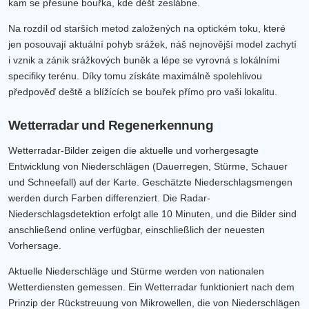
kam se přesune bouřka, kde déšť zeslábne.
Na rozdíl od starších metod založených na optickém toku, které
jen posouvají aktuální pohyb srážek, náš nejnovější model zachytí
i vznik a zánik srážkových buněk a lépe se vyrovná s lokálními
specifiky terénu. Díky tomu získáte maximálně spolehlivou
předpověď deště a blížících se bouřek přímo pro vaši lokalitu.
Wetterradar und Regenerkennung
Wetterradar-Bilder zeigen die aktuelle und vorhergesagte
Entwicklung von Niederschlägen (Dauerregen, Stürme, Schauer
und Schneefall) auf der Karte. Geschätzte Niederschlagsmengen
werden durch Farben differenziert. Die Radar-
Niederschlagsdetektion erfolgt alle 10 Minuten, und die Bilder sind
anschließend online verfügbar, einschließlich der neuesten
Vorhersage.
Aktuelle Niederschläge und Stürme werden von nationalen
Wetterdiensten gemessen. Ein Wetterradar funktioniert nach dem
Prinzip der Rückstreuung von Mikrowellen, die von Niederschlägen