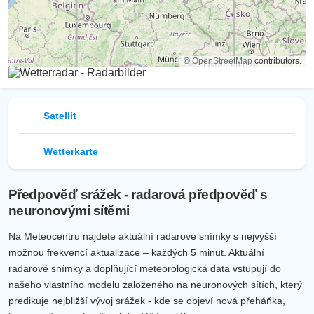
©
OpenStreetMap
contributors.
Satellit
Wetterkarte
Předpověď srážek - radarová předpověď s
neuronovými sítěmi
Na Meteocentru najdete aktuální radarové snímky s nejvyšší
možnou frekvencí aktualizace – každých 5 minut. Aktuální
radarové snímky a doplňující meteorologická data vstupují do
našeho vlastního modelu založeného na neuronových sítích, který
predikuje nejbližší vývoj srážek - kde se objeví nová přeháňka,