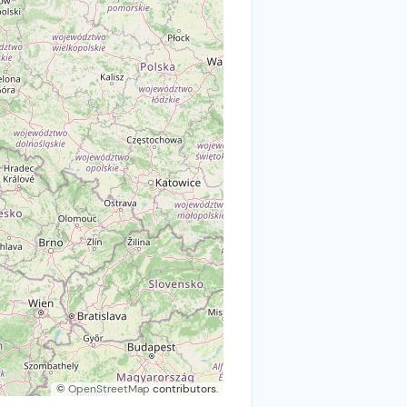
©
OpenStreetMap
contributors.