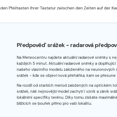
den Pfeiltasten Ihrer Tastatur zwischen den Zeiten auf der Ka
Předpověď srážek - radarová předpov
Na Meteocentru najdete aktuální radarové snímky s ne
každých 5 minut. Aktuální radarové snímky a doplňující
našeho vlastního modelu založeného na neuronových sítí
srážek - kde se objeví nová přeháňka, kam se přesune 
Na rozdíl od starších metod založených na optickém tok
srážek, náš nejnovější model zachytí i vznik a zánik sr
lokálními specifiky terénu. Díky tomu získáte maximál
blížících se bouřek přímo pro vaši lokalitu.