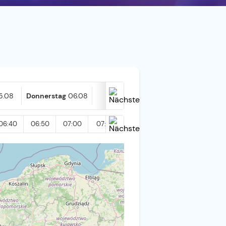
5.08
Donnerstag
06.08
Heute
07.08
06:40
06:50
07:00
07:10
07:20
07:30
07:40