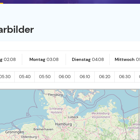
arbilder
g
02.08
Montag
03.08
Dienstag
04.08
Mittwoch
0
05:30
05:40
05:50
06:00
06:10
06:20
06:30