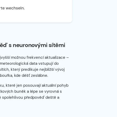
rte wechseln.
ěď s neuronovými sítěmi
jvyšší možnou frekvencí aktualizace –
 meteorologická data vstupují do
ch, který predikuje nejbližší vývoj
bouřka, kde déšť zeslábne.
u, které jen posouvají aktuální pohyb
ážkových buněk a lépe se vyrovná s
ně spolehlivou předpověď deště a