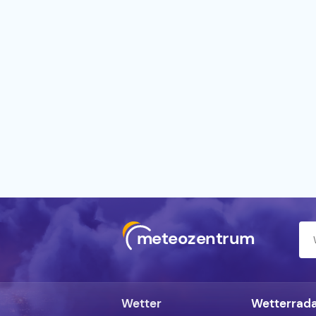
meteozentrum
Wetter
Wetterrad