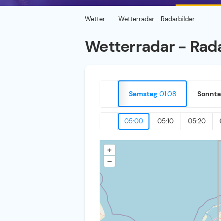
Wetter
Wetterradar - Radarbilder
Wetterradar - Rad
Samstag
01.08
Sonnta
05:00
05:10
05:20
+
–