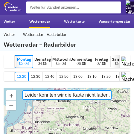
z 
MEN
Wetter
Wetterradar
Wetterkarte
Wassertemperatur
Wetter
Wetterradar - Radarbilder
Wetterradar - Radarbilder
Montag
Dienstag
Mittwoch
Donnerstag
Freitag
Samstag
03.08
04.08
05.08
06.08
07.08
08.08
12:20
12:30
12:40
12:50
13:00
13:10
13:20
13:30
13
+
Leider konnten wir die Karte nicht laden.
–