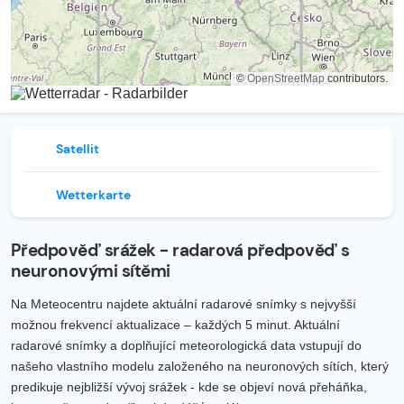
©
OpenStreetMap
contributors.
Satellit
Wetterkarte
Předpověď srážek - radarová předpověď s
neuronovými sítěmi
Na Meteocentru najdete aktuální radarové snímky s nejvyšší
možnou frekvencí aktualizace – každých 5 minut. Aktuální
radarové snímky a doplňující meteorologická data vstupují do
našeho vlastního modelu založeného na neuronových sítích, který
predikuje nejbližší vývoj srážek - kde se objeví nová přeháňka,