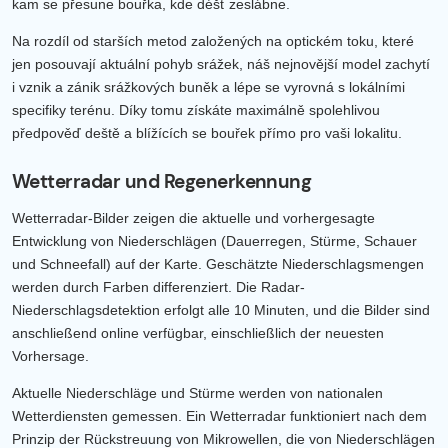
kam se přesune bouřka, kde déšť zeslábne.
Na rozdíl od starších metod založených na optickém toku, které
jen posouvají aktuální pohyb srážek, náš nejnovější model zachytí
i vznik a zánik srážkových buněk a lépe se vyrovná s lokálními
specifiky terénu. Díky tomu získáte maximálně spolehlivou
předpověď deště a blížících se bouřek přímo pro vaši lokalitu.
Wetterradar und Regenerkennung
Wetterradar-Bilder zeigen die aktuelle und vorhergesagte
Entwicklung von Niederschlägen (Dauerregen, Stürme, Schauer
und Schneefall) auf der Karte. Geschätzte Niederschlagsmengen
werden durch Farben differenziert. Die Radar-
Niederschlagsdetektion erfolgt alle 10 Minuten, und die Bilder sind
anschließend online verfügbar, einschließlich der neuesten
Vorhersage.
Aktuelle Niederschläge und Stürme werden von nationalen
Wetterdiensten gemessen. Ein Wetterradar funktioniert nach dem
Prinzip der Rückstreuung von Mikrowellen, die von Niederschlägen