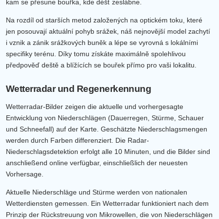
kam se přesune bouřka, kde déšť zeslábne.
Na rozdíl od starších metod založených na optickém toku, které
jen posouvají aktuální pohyb srážek, náš nejnovější model zachytí
i vznik a zánik srážkových buněk a lépe se vyrovná s lokálními
specifiky terénu. Díky tomu získáte maximálně spolehlivou
předpověď deště a blížících se bouřek přímo pro vaši lokalitu.
Wetterradar und Regenerkennung
Wetterradar-Bilder zeigen die aktuelle und vorhergesagte
Entwicklung von Niederschlägen (Dauerregen, Stürme, Schauer
und Schneefall) auf der Karte. Geschätzte Niederschlagsmengen
werden durch Farben differenziert. Die Radar-
Niederschlagsdetektion erfolgt alle 10 Minuten, und die Bilder sind
anschließend online verfügbar, einschließlich der neuesten
Vorhersage.
Aktuelle Niederschläge und Stürme werden von nationalen
Wetterdiensten gemessen. Ein Wetterradar funktioniert nach dem
Prinzip der Rückstreuung von Mikrowellen, die von Niederschlägen