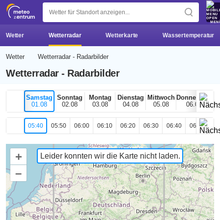
z 
MEN
Wetter
Wetterradar
Wetterkarte
Wassertemperatur
Wetter
Wetterradar - Radarbilder
Wetterradar - Radarbilder
Samstag
Sonntag
Montag
Dienstag
Mittwoch
Donnerstag
01.08
02.08
03.08
04.08
05.08
06.08
05:40
05:50
06:00
06:10
06:20
06:30
06:40
06:50
07
+
Leider konnten wir die Karte nicht laden.
–