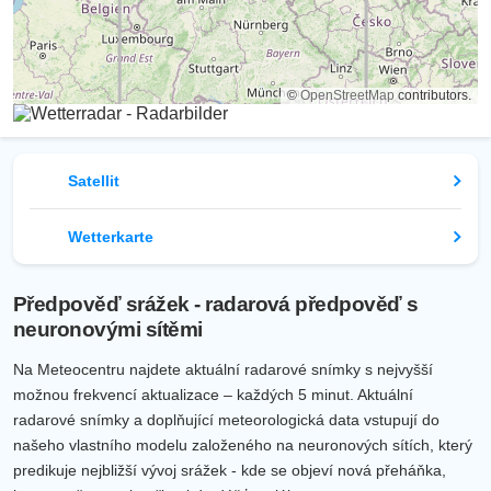
©
OpenStreetMap
contributors.
Satellit
Wetterkarte
Předpověď srážek - radarová předpověď s
neuronovými sítěmi
Na Meteocentru najdete aktuální radarové snímky s nejvyšší
možnou frekvencí aktualizace – každých 5 minut. Aktuální
radarové snímky a doplňující meteorologická data vstupují do
našeho vlastního modelu založeného na neuronových sítích, který
predikuje nejbližší vývoj srážek - kde se objeví nová přeháňka,