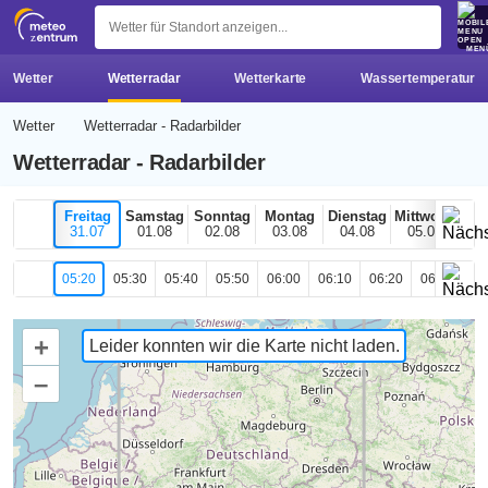
z 
MEN
Wetter
Wetterradar
Wetterkarte
Wassertemperatur
Wetter
Wetterradar - Radarbilder
Wetterradar - Radarbilder
Freitag
Samstag
Sonntag
Montag
Dienstag
Mittwoch
H
31.07
01.08
02.08
03.08
04.08
05.08
0
05:20
05:30
05:40
05:50
06:00
06:10
06:20
06:30
06
+
Leider konnten wir die Karte nicht laden.
–