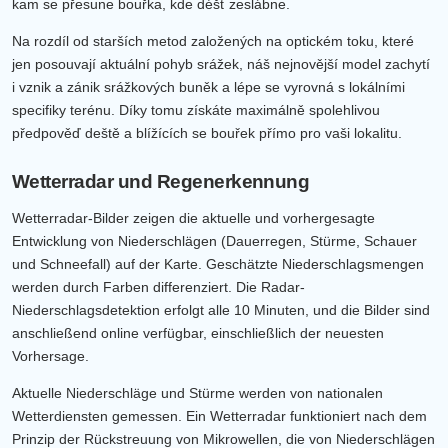
kam se přesune bouřka, kde déšť zeslábne.
Na rozdíl od starších metod založených na optickém toku, které
jen posouvají aktuální pohyb srážek, náš nejnovější model zachytí
i vznik a zánik srážkových buněk a lépe se vyrovná s lokálními
specifiky terénu. Díky tomu získáte maximálně spolehlivou
předpověď deště a blížících se bouřek přímo pro vaši lokalitu.
Wetterradar und Regenerkennung
Wetterradar-Bilder zeigen die aktuelle und vorhergesagte
Entwicklung von Niederschlägen (Dauerregen, Stürme, Schauer
und Schneefall) auf der Karte. Geschätzte Niederschlagsmengen
werden durch Farben differenziert. Die Radar-
Niederschlagsdetektion erfolgt alle 10 Minuten, und die Bilder sind
anschließend online verfügbar, einschließlich der neuesten
Vorhersage.
Aktuelle Niederschläge und Stürme werden von nationalen
Wetterdiensten gemessen. Ein Wetterradar funktioniert nach dem
Prinzip der Rückstreuung von Mikrowellen, die von Niederschlägen