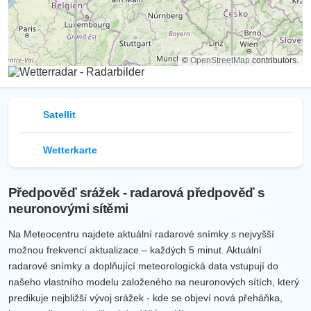
©
OpenStreetMap
contributors.
Satellit
Wetterkarte
Předpověď srážek - radarová předpověď s
neuronovými sítěmi
Na Meteocentru najdete aktuální radarové snímky s nejvyšší
možnou frekvencí aktualizace – každých 5 minut. Aktuální
radarové snímky a doplňující meteorologická data vstupují do
našeho vlastního modelu založeného na neuronových sítích, který
predikuje nejbližší vývoj srážek - kde se objeví nová přeháňka,