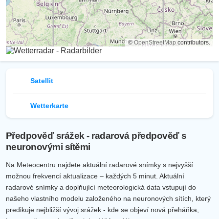
©
OpenStreetMap
contributors.
Satellit
Wetterkarte
Předpověď srážek - radarová předpověď s
neuronovými sítěmi
Na Meteocentru najdete aktuální radarové snímky s nejvyšší
možnou frekvencí aktualizace – každých 5 minut. Aktuální
radarové snímky a doplňující meteorologická data vstupují do
našeho vlastního modelu založeného na neuronových sítích, který
predikuje nejbližší vývoj srážek - kde se objeví nová přeháňka,