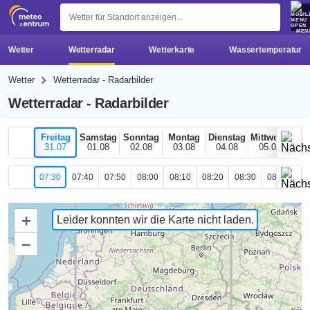
z 
MEN
Wetter
Wetterradar
Wetterkarte
Wassertemperatur
Wetter
Wetterradar - Radarbilder
Wetterradar - Radarbilder
Freitag
Samstag
Sonntag
Montag
Dienstag
Mittwoch
H
31.07
01.08
02.08
03.08
04.08
05.08
0
07:30
07:40
07:50
08:00
08:10
08:20
08:30
08:40
08
+
Leider konnten wir die Karte nicht laden.
–