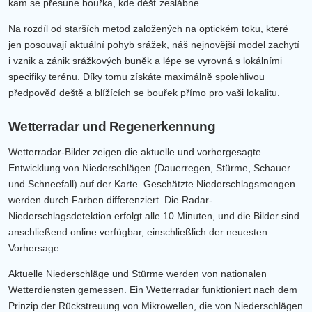
kam se přesune bouřka, kde déšť zeslábne.
Na rozdíl od starších metod založených na optickém toku, které
jen posouvají aktuální pohyb srážek, náš nejnovější model zachytí
i vznik a zánik srážkových buněk a lépe se vyrovná s lokálními
specifiky terénu. Díky tomu získáte maximálně spolehlivou
předpověď deště a blížících se bouřek přímo pro vaši lokalitu.
Wetterradar und Regenerkennung
Wetterradar-Bilder zeigen die aktuelle und vorhergesagte
Entwicklung von Niederschlägen (Dauerregen, Stürme, Schauer
und Schneefall) auf der Karte. Geschätzte Niederschlagsmengen
werden durch Farben differenziert. Die Radar-
Niederschlagsdetektion erfolgt alle 10 Minuten, und die Bilder sind
anschließend online verfügbar, einschließlich der neuesten
Vorhersage.
Aktuelle Niederschläge und Stürme werden von nationalen
Wetterdiensten gemessen. Ein Wetterradar funktioniert nach dem
Prinzip der Rückstreuung von Mikrowellen, die von Niederschlägen