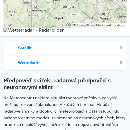
©
OpenStreetMap
contributors.
Satellit
Wetterkarte
Předpověď srážek - radarová předpověď s
neuronovými sítěmi
Na Meteocentru najdete aktuální radarové snímky s nejvyšší
možnou frekvencí aktualizace – každých 5 minut. Aktuální
radarové snímky a doplňující meteorologická data vstupují do
našeho vlastního modelu založeného na neuronových sítích, který
predikuje nejbližší vývoj srážek - kde se objeví nová přeháňka,