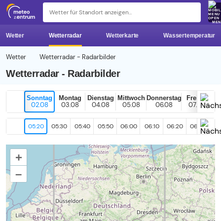
z 
ME
Wetter
Wetterradar
Wetterkarte
Wassertemperatur
Wetter
Wetterradar - Radarbilder
Wetterradar - Radarbilder
Sonntag
Montag
Dienstag
Mittwoch
Donnerstag
Freitag
02.08
03.08
04.08
05.08
06.08
07.08
05:20
05:30
05:40
05:50
06:00
06:10
06:20
06:30
06
+
–