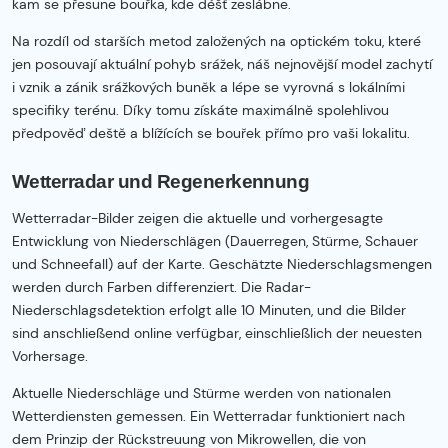
kam se přesune bouřka, kde déšť zeslábne.
Na rozdíl od starších metod založených na optickém toku, které
jen posouvají aktuální pohyb srážek, náš nejnovější model zachytí
i vznik a zánik srážkových buněk a lépe se vyrovná s lokálními
specifiky terénu. Díky tomu získáte maximálně spolehlivou
předpověď deště a blížících se bouřek přímo pro vaši lokalitu.
Wetterradar und Regenerkennung
Wetterradar-Bilder zeigen die aktuelle und vorhergesagte
Entwicklung von Niederschlägen (Dauerregen, Stürme, Schauer
und Schneefall) auf der Karte. Geschätzte Niederschlagsmengen
werden durch Farben differenziert. Die Radar-
Niederschlagsdetektion erfolgt alle 10 Minuten, und die Bilder
sind anschließend online verfügbar, einschließlich der neuesten
Vorhersage.
Aktuelle Niederschläge und Stürme werden von nationalen
Wetterdiensten gemessen. Ein Wetterradar funktioniert nach
dem Prinzip der Rückstreuung von Mikrowellen, die von