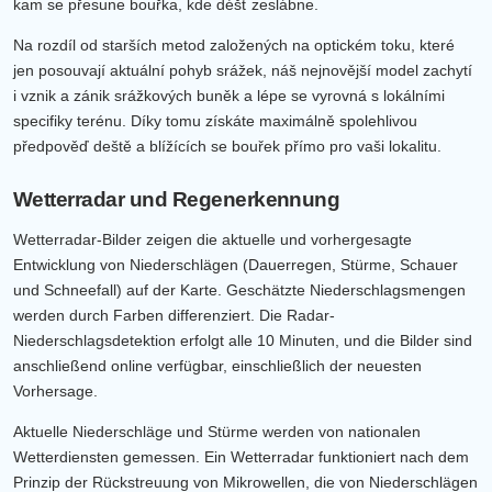
kam se přesune bouřka, kde déšť zeslábne.
Na rozdíl od starších metod založených na optickém toku, které
jen posouvají aktuální pohyb srážek, náš nejnovější model zachytí
i vznik a zánik srážkových buněk a lépe se vyrovná s lokálními
specifiky terénu. Díky tomu získáte maximálně spolehlivou
předpověď deště a blížících se bouřek přímo pro vaši lokalitu.
Wetterradar und Regenerkennung
Wetterradar-Bilder zeigen die aktuelle und vorhergesagte
Entwicklung von Niederschlägen (Dauerregen, Stürme, Schauer
und Schneefall) auf der Karte. Geschätzte Niederschlagsmengen
werden durch Farben differenziert. Die Radar-
Niederschlagsdetektion erfolgt alle 10 Minuten, und die Bilder sind
anschließend online verfügbar, einschließlich der neuesten
Vorhersage.
Aktuelle Niederschläge und Stürme werden von nationalen
Wetterdiensten gemessen. Ein Wetterradar funktioniert nach dem
Prinzip der Rückstreuung von Mikrowellen, die von Niederschlägen