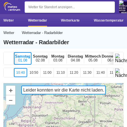
z 
MEN
Wetter
Wetterradar
Wetterkarte
Wassertemperatur
Wetter
Wetterradar - Radarbilder
Wetterradar - Radarbilder
Samstag
Sonntag
Montag
Dienstag
Mittwoch
Donnerstag
01.08
02.08
03.08
04.08
05.08
06.08
10:40
10:50
11:00
11:10
11:20
11:30
11:40
11:50
12
+
Leider konnten wir die Karte nicht laden.
–