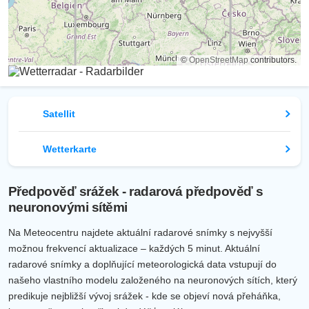
©
OpenStreetMap
contributors.
Satellit
Wetterkarte
Předpověď srážek - radarová předpověď s
neuronovými sítěmi
Na Meteocentru najdete aktuální radarové snímky s nejvyšší
možnou frekvencí aktualizace – každých 5 minut. Aktuální
radarové snímky a doplňující meteorologická data vstupují do
našeho vlastního modelu založeného na neuronových sítích, který
predikuje nejbližší vývoj srážek - kde se objeví nová přeháňka,