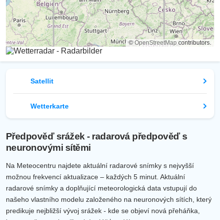
©
OpenStreetMap
contributors.
Satellit
Wetterkarte
Předpověď srážek - radarová předpověď s
neuronovými sítěmi
Na Meteocentru najdete aktuální radarové snímky s nejvyšší
možnou frekvencí aktualizace – každých 5 minut. Aktuální
radarové snímky a doplňující meteorologická data vstupují do
našeho vlastního modelu založeného na neuronových sítích, který
predikuje nejbližší vývoj srážek - kde se objeví nová přeháňka,