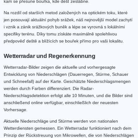
kam se přesune bouřka, kde déšť zeslábne.
Na rozdíl od starších metod založených na optickém toku, které
jen posouvají aktuální pohyb srážek, náš nejnovější model zachytí
i vznik a zánik srážkových buněk a lépe se vyrovná s lokálními
specifiky terénu. Díky tomu získáte maximálně spolehlivou
předpověď deště a blížících se bouřek přímo pro vaši lokalitu.
Wetterradar und Regenerkennung
Wetterradar-Bilder zeigen die aktuelle und vorhergesagte
Entwicklung von Niederschlägen (Dauerregen, Stürme, Schauer
und Schneefall) auf der Karte. Geschätzte Niederschlagsmengen
werden durch Farben differenziert. Die Radar-
Niederschlagsdetektion erfolgt alle 10 Minuten, und die Bilder sind
anschließend online verfügbar, einschließlich der neuesten
Vorhersage.
Aktuelle Niederschläge und Stürme werden von nationalen
Wetterdiensten gemessen. Ein Wetterradar funktioniert nach dem
Prinzip der Rückstreuung von Mikrowellen, die von Niederschlägen