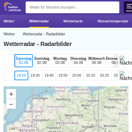
z 
MEN
Wetter
Wetterradar
Wetterkarte
Wassertemperatur
Wetter
Wetterradar - Radarbilder
Wetterradar - Radarbilder
Samstag
Sonntag
Montag
Dienstag
Mittwoch
Donnerstag
01.08
02.08
03.08
04.08
05.08
06.08
19:20
19:30
19:40
19:50
20:00
20:10
20:20
20:30
20
+
–