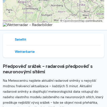
©
OpenStreetMap
contributors.
Satellit
Wetterkarte
Předpověď srážek - radarová předpověď s
neuronovými sítěmi
Na Meteocentru najdete aktuální radarové snímky s nejvyšší
možnou frekvencí aktualizace – každých 5 minut. Aktuální
radarové snímky a doplňující meteorologická data vstupují do
našeho vlastního modelu založeného na neuronových sítích, který
predikuje nejbližší vývoj srážek - kde se objeví nová přeháňka,