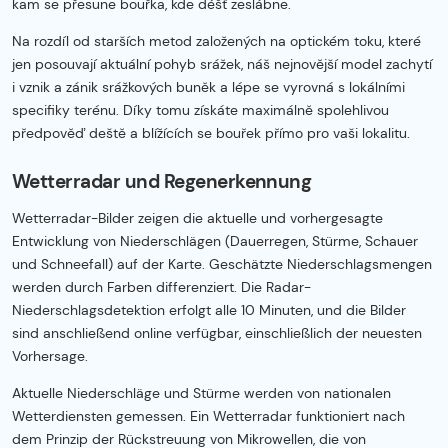
kam se přesune bouřka, kde déšť zeslábne.
Na rozdíl od starších metod založených na optickém toku, které
jen posouvají aktuální pohyb srážek, náš nejnovější model zachytí
i vznik a zánik srážkových buněk a lépe se vyrovná s lokálními
specifiky terénu. Díky tomu získáte maximálně spolehlivou
předpověď deště a blížících se bouřek přímo pro vaši lokalitu.
Wetterradar und Regenerkennung
Wetterradar-Bilder zeigen die aktuelle und vorhergesagte
Entwicklung von Niederschlägen (Dauerregen, Stürme, Schauer
und Schneefall) auf der Karte. Geschätzte Niederschlagsmengen
werden durch Farben differenziert. Die Radar-
Niederschlagsdetektion erfolgt alle 10 Minuten, und die Bilder
sind anschließend online verfügbar, einschließlich der neuesten
Vorhersage.
Aktuelle Niederschläge und Stürme werden von nationalen
Wetterdiensten gemessen. Ein Wetterradar funktioniert nach
dem Prinzip der Rückstreuung von Mikrowellen, die von