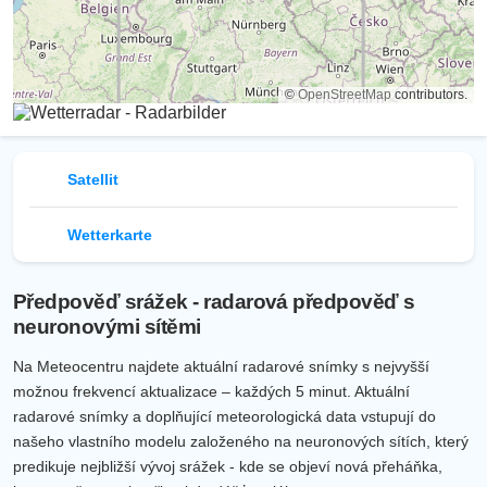
©
OpenStreetMap
contributors.
Satellit
Wetterkarte
Předpověď srážek - radarová předpověď s
neuronovými sítěmi
Na Meteocentru najdete aktuální radarové snímky s nejvyšší
možnou frekvencí aktualizace – každých 5 minut. Aktuální
radarové snímky a doplňující meteorologická data vstupují do
našeho vlastního modelu založeného na neuronových sítích, který
predikuje nejbližší vývoj srážek - kde se objeví nová přeháňka,