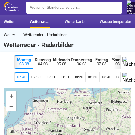
z 
MEN
Wetter
Wetterradar
Wetterkarte
Wassertemperatur
Wetter
Wetterradar - Radarbilder
Wetterradar - Radarbilder
Montag
Dienstag
Mittwoch
Donnerstag
Freitag
Samstag
03.08
04.08
05.08
06.08
07.08
08.08
07:40
07:50
08:00
08:10
08:20
08:30
08:40
08:50
09
+
–