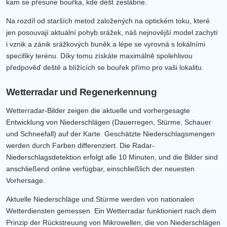
kam se přesune bouřka, kde déšť zeslábne.
Na rozdíl od starších metod založených na optickém toku, které
jen posouvají aktuální pohyb srážek, náš nejnovější model zachytí
i vznik a zánik srážkových buněk a lépe se vyrovná s lokálními
specifiky terénu. Díky tomu získáte maximálně spolehlivou
předpověď deště a blížících se bouřek přímo pro vaši lokalitu.
Wetterradar und Regenerkennung
Wetterradar-Bilder zeigen die aktuelle und vorhergesagte
Entwicklung von Niederschlägen (Dauerregen, Stürme, Schauer
und Schneefall) auf der Karte. Geschätzte Niederschlagsmengen
werden durch Farben differenziert. Die Radar-
Niederschlagsdetektion erfolgt alle 10 Minuten, und die Bilder sind
anschließend online verfügbar, einschließlich der neuesten
Vorhersage.
Aktuelle Niederschläge und Stürme werden von nationalen
Wetterdiensten gemessen. Ein Wetterradar funktioniert nach dem
Prinzip der Rückstreuung von Mikrowellen, die von Niederschlägen