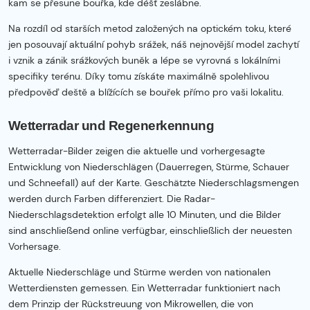
kam se přesune bouřka, kde déšť zeslábne.
Na rozdíl od starších metod založených na optickém toku, které
jen posouvají aktuální pohyb srážek, náš nejnovější model zachytí
i vznik a zánik srážkových buněk a lépe se vyrovná s lokálními
specifiky terénu. Díky tomu získáte maximálně spolehlivou
předpověď deště a blížících se bouřek přímo pro vaši lokalitu.
Wetterradar und Regenerkennung
Wetterradar-Bilder zeigen die aktuelle und vorhergesagte
Entwicklung von Niederschlägen (Dauerregen, Stürme, Schauer
und Schneefall) auf der Karte. Geschätzte Niederschlagsmengen
werden durch Farben differenziert. Die Radar-
Niederschlagsdetektion erfolgt alle 10 Minuten, und die Bilder
sind anschließend online verfügbar, einschließlich der neuesten
Vorhersage.
Aktuelle Niederschläge und Stürme werden von nationalen
Wetterdiensten gemessen. Ein Wetterradar funktioniert nach
dem Prinzip der Rückstreuung von Mikrowellen, die von