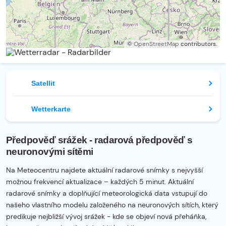
©
OpenStreetMap
contributors.
Satellit
Wetterkarte
Předpověď srážek - radarová předpověď s
neuronovými sítěmi
Na Meteocentru najdete aktuální radarové snímky s nejvyšší
možnou frekvencí aktualizace – každých 5 minut. Aktuální
radarové snímky a doplňující meteorologická data vstupují do
našeho vlastního modelu založeného na neuronových sítích, který
predikuje nejbližší vývoj srážek - kde se objeví nová přeháňka,