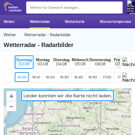
z 
ME
Wetter
Wetterradar
Wetterkarte
Wassertemperatur
Wetter
Wetterradar - Radarbilder
Wetterradar - Radarbilder
Sonntag
Montag
Dienstag
Mittwoch
Donnerstag
Freitag
02.08
03.08
04.08
05.08
06.08
07.08
16:00
16:10
16:20
16:30
16:40
16:50
17:00
17:10
17
+
Leider konnten wir die Karte nicht laden.
–