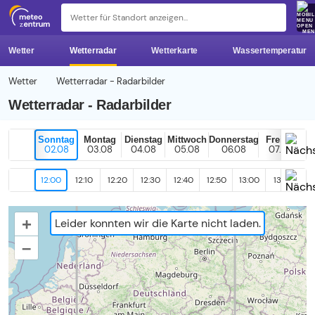
z 
ME
Wetter
Wetterradar
Wetterkarte
Wassertemperatur
Wetter
Wetterradar - Radarbilder
Wetterradar - Radarbilder
Sonntag
Montag
Dienstag
Mittwoch
Donnerstag
Freitag
02.08
03.08
04.08
05.08
06.08
07.08
12:00
12:10
12:20
12:30
12:40
12:50
13:00
13:10
13
+
Leider konnten wir die Karte nicht laden.
–