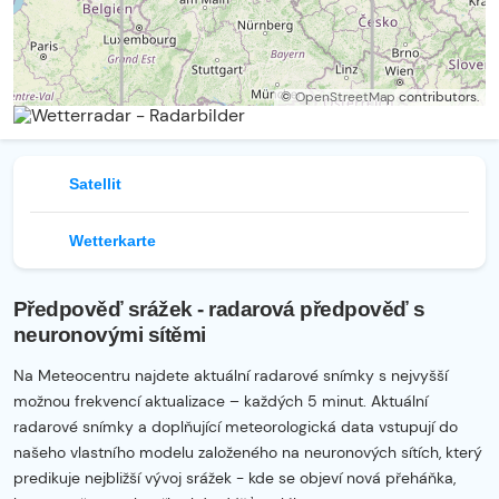
©
OpenStreetMap
contributors.
Satellit
Wetterkarte
Předpověď srážek - radarová předpověď s
neuronovými sítěmi
Na Meteocentru najdete aktuální radarové snímky s nejvyšší
možnou frekvencí aktualizace – každých 5 minut. Aktuální
radarové snímky a doplňující meteorologická data vstupují do
našeho vlastního modelu založeného na neuronových sítích, který
predikuje nejbližší vývoj srážek - kde se objeví nová přeháňka,