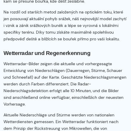
kam se přesune bouřka, kde déšť zeslábne.
Na rozdíl od starších metod založených na optickém toku, které
jen posouvají aktuální pohyb srážek, náš nejnovější model zachytí
i vznik a zánik srážkových buněk a lépe se vyrovná s lokálními
specifiky terénu. Díky tomu získáte maximálně spolehlivou
předpověď deště a blížících se bouřek přímo pro vaši lokalitu.
Wetterradar und Regenerkennung
Wetterradar-Bilder zeigen die aktuelle und vorhergesagte
Entwicklung von Niederschlägen (Dauerregen, Stürme, Schauer
und Schneefall) auf der Karte. Geschätzte Niederschlagsmengen
werden durch Farben differenziert. Die Radar-
Niederschlagsdetektion erfolgt alle 10 Minuten, und die Bilder
sind anschließend online verfügbar, einschließlich der neuesten
Vorhersage.
Aktuelle Niederschläge und Stürme werden von nationalen
Wetterdiensten gemessen. Ein Wetterradar funktioniert nach
dem Prinzip der Rückstreuung von Mikrowellen, die von