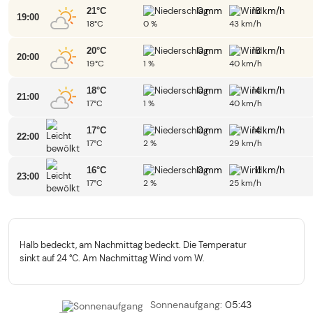
0 mm
18 km/h
21°C
19:00
18°C
0 %
43 km/h
0 mm
18 km/h
20°C
20:00
19°C
1 %
40 km/h
0 mm
14 km/h
18°C
21:00
17°C
1 %
40 km/h
0 mm
14 km/h
17°C
22:00
17°C
2 %
29 km/h
0 mm
11 km/h
16°C
23:00
17°C
2 %
25 km/h
Halb bedeckt, am Nachmittag bedeckt. Die Temperatur
sinkt auf 24 °C. Am Nachmittag Wind vom W.
Sonnenaufgang:
05:43