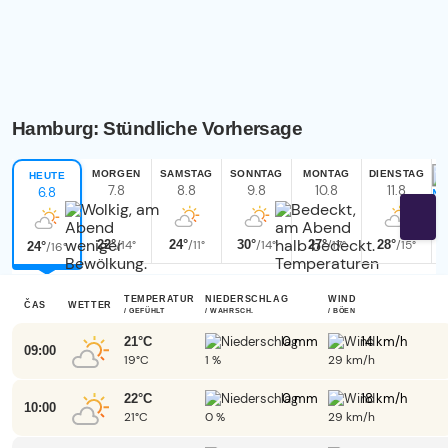
Hamburg: Stündliche Vorhersage
MORGEN
SAMSTAG
SONNTAG
MONTAG
DIENSTAG
HEUTE
7.8
8.8
9.8
10.8
11.8
6.8
La
22°
/14°
24°
/11°
30°
/14°
27°
/17°
28°
/15°
V
24°
/16°
TEMPERATUR
NIEDERSCHLAG
WIND
ČAS
WETTER
/ GEFÜHLT
/ WAHRSCH.
/ BÖEN
0 mm
14 km/h
21°C
09:00
19°C
1 %
29 km/h
0 mm
18 km/h
22°C
10:00
21°C
0 %
29 km/h