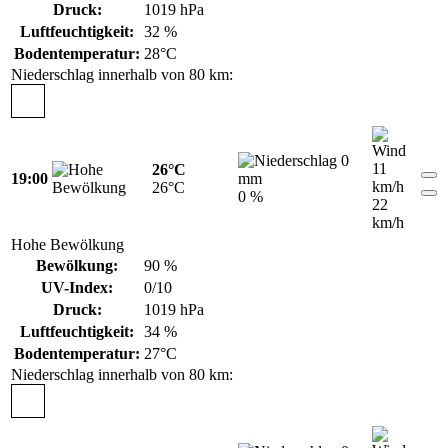
Druck:
1019 hPa
Luftfeuchtigkeit:
32 %
Bodentemperatur:
28°C
Niederschlag innerhalb von 80 km:
0
11
26°C
19:00
mm
km/h
26°C
0 %
22
km/h
Hohe Bewölkung
Bewölkung:
90 %
UV-Index:
0/10
Druck:
1019 hPa
Luftfeuchtigkeit:
34 %
Bodentemperatur:
27°C
Niederschlag innerhalb von 80 km: