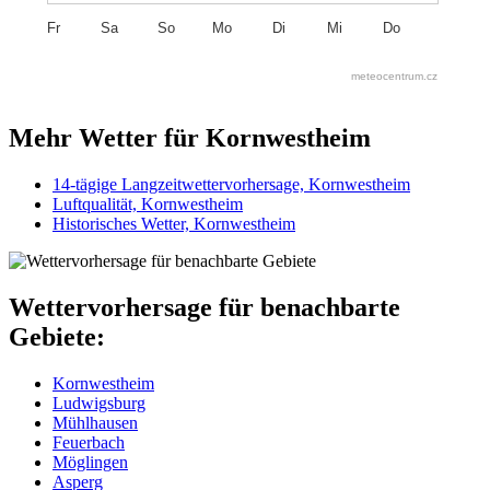
Fr
Sa
So
Mo
Di
Mi
Do
meteocentrum.cz
Mehr Wetter für Kornwestheim
14-tägige Langzeitwettervorhersage, Kornwestheim
Luftqualität, Kornwestheim
Historisches Wetter, Kornwestheim
Wettervorhersage für benachbarte
Gebiete:
Kornwestheim
Ludwigsburg
Mühlhausen
Feuerbach
Möglingen
Asperg