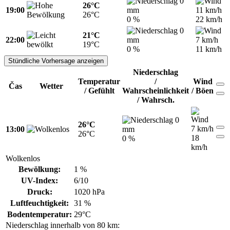
0
26°C
19:00
mm
11 km/h
26°C
0 %
22 km/h
0
21°C
22:00
mm
7 km/h
19°C
0 %
11 km/h
Stündliche Vorhersage anzeigen
Niederschlag
Temperatur
/
Wind
Čas
Wetter
/ Gefühlt
Wahrscheinlichkeit
/ Böen
/ Wahrsch.
0
26°C
7 km/h
13:00
mm
26°C
18
0 %
km/h
Wolkenlos
Bewölkung:
1 %
UV-Index:
6/10
Druck:
1020 hPa
Luftfeuchtigkeit:
31 %
Bodentemperatur:
29°C
Niederschlag innerhalb von 80 km: