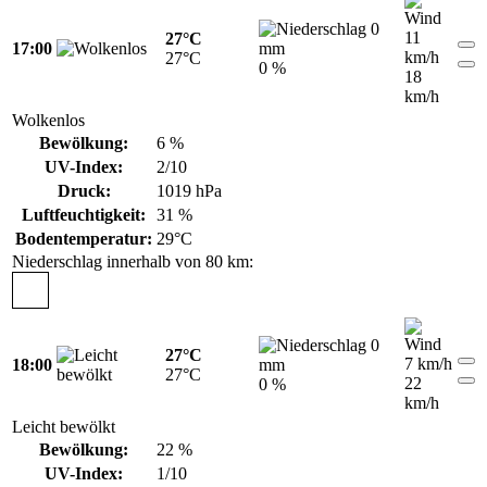
0
11
27°C
17:00
mm
km/h
27°C
0 %
18
km/h
Wolkenlos
Bewölkung:
6 %
UV-Index:
2/10
Druck:
1019 hPa
Luftfeuchtigkeit:
31 %
Bodentemperatur:
29°C
Niederschlag innerhalb von 80 km:
0
27°C
7 km/h
18:00
mm
27°C
22
0 %
km/h
Leicht bewölkt
Bewölkung:
22 %
UV-Index:
1/10