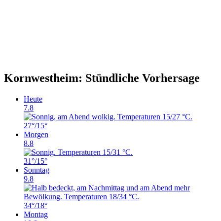
Kornwestheim: Stündliche Vorhersage
Heute
7.8
27°
/15°
Morgen
8.8
31°
/15°
Sonntag
9.8
34°
/18°
Montag