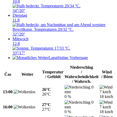
10.8
34°
/20°
Dienstag
11.8
32°
/20°
Mittwoch
12.8
33°
/17°
Langfristige Vorhersage
Niederschlag
Temperatur
/
Wind
Čas
Wetter
/ Gefühlt
Wahrscheinlichkeit
/ Böen
/ Wahrsch.
0
26°C
13:00
mm
7 km/h
26°C
0 %
18 km/h
0
27°C
16:00
mm
7 km/h
27°C
0 %
18 km/h