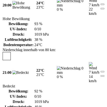
0
24°C
7 km/h
20:00
mm
23°C
22
0 %
km/h
Hohe Bewölkung
Bewölkung:
93 %
UV-Index:
0/10
Druck:
1019 hPa
Luftfeuchtigkeit:
38 %
Bodentemperatur:
24°C
Niederschlag innerhalb von 80 km:
0
22°C
7 km/h
21:00
mm
21°C
14
0 %
km/h
Bedeckt
Bewölkung:
92 %
UV-Index:
0/10
Druck:
1019 hPa
Luftfeuchtigkeit:
40 %